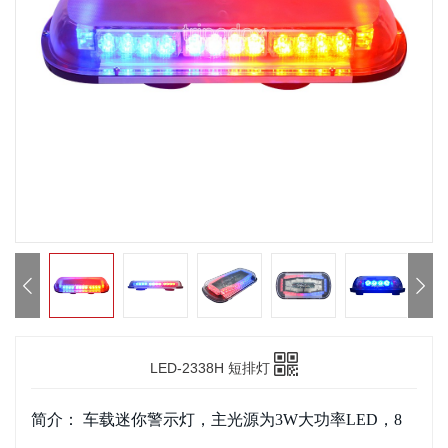



LED-2338H 短排灯
简介：
车载迷你警示灯，主光源为3W大功率LED，8