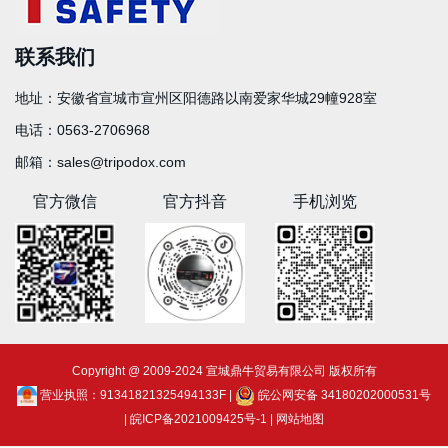
联系我们
地址：
安徽省宣城市宣州区阳德路以南爱家华城29幢928室
电话：
0563-2706968
邮箱：
sales@tripodox.com
官方微信
官方抖音
手机浏览
Copyright @ 2009-2024 宣城鼎牛贸易有限公司 版权所有
营业执照：91341821325494133F
|
皖公网安备 34180202000531号
|
皖ICP备2021009425号-1
|
网站地图